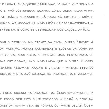
le lugar. Não quero abrir mão de nada que tenha o
ro e avó costureira, quanta coisa linda para virar
eve raízes, mudando de lá para cá, objetos e móveis
nhas, as nossas. O mais difícil? Descaracterizar a
 de lá, é como se desvincular dos laços... difííícil.
egar a estrada. Na frente da casa, outra árvore. A
oa audição. Muitas conversas e elogios da dona da
 pequena, mas cheia de frutas, uma festa para os
gas cutucadas, uma mais linda que a outra. Elogiei,
egamos algumas poucas e lindas pitangas, segundo
quanto minha avó gostava da pitangueira e voltamos
a coisa sobrou da pitangueira. Despedimos-nos sem
e possa ser dito ou justificado mudará o fato da
ores da minha vida se foram, ou parte delas. Quem