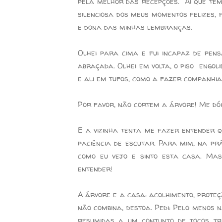
pela melhor das recepções. Ai que tem
silenciosa dos meus momentos felizes, f
e dona das minhas lembranças.
Olhei para cima e fui incapaz de pens
abraçada. Olhei em volta, o piso engolid
e ali em tufos, como a fazer companhia
Por favor, não cortem a árvore! Me dói
E a vizinha tenta me fazer entender q
paciência de escutar. Para mim, na pr
como eu vejo e sinto esta casa. Mas
entender!
A árvore e a casa: acolhimento, proteç
não combina, destoa. Pedi: Pelo menos 
resumidas a um conjunto de tocos tris