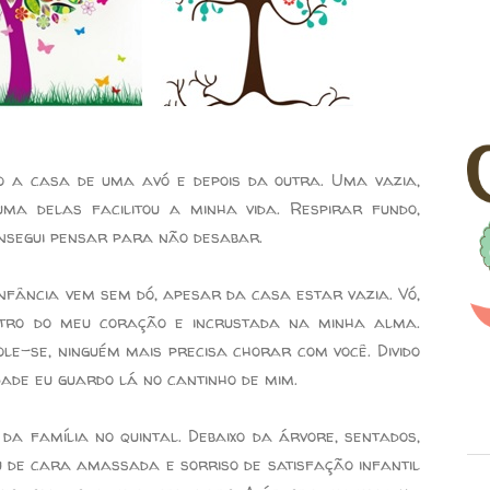
o a casa de uma avó e depois da outra. Uma vazia,
ma delas facilitou a minha vida. Respirar fundo,
consegui pensar para não desabar.
nfância vem sem dó, apesar da casa estar vazia. Vó,
ntro do meu coração e incrustada na minha alma.
ole-se, ninguém mais precisa chorar com você. Divido
de eu guardo lá no cantinho de mim.
da família no quintal. Debaixo da árvore, sentados,
u de cara amassada e sorriso de satisfação infantil