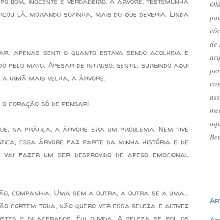
po bom, inocente e verdadeiro. A árvore, testemunha
Olá
icou lá, morando sozinha, mais do que deveria. Linda
pau
côc
de 
ar, apenas senti o quanto estava sendo acolhida e
arq
o pelo mato. Apesar de intruso; gentil, surgindo aqui
per
 a irmã mais velha, a árvore.
cos
ass
 o coração só de pensar!
mei
aqu
ue, na prática, a árvore era um problema. Nem tive
Bem
ática, essa árvore faz parte da minha história e de
 vai fazer um ser desprovido de apego emocional
ão, companhia. Uma sem a outra, a outra se a uma...
Ar
não cortem toda, não quero ver essa beleza e altivez
tes e dilacerados. Fui ouvida. A beleza se foi, os