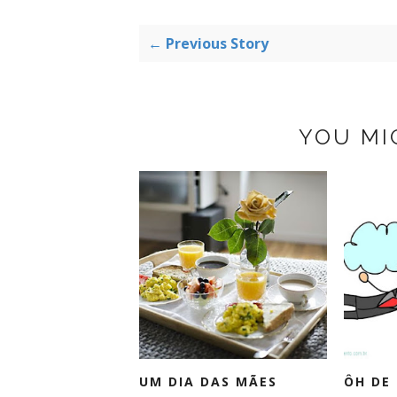
← Previous Story
YOU MI
UM DIA DAS MÃES
ÔH DE 